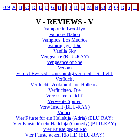
0-9
A
B
C
D
E
F
G
H
I
J
K
L
M
N
O
P
Q
R
S
T
V - REVIEWS - V
Vampire in Brooklyn
Vampire Nation
Vampires: Los Muertos
Vampirjäger, Die
Vanilla Sky
Vengeance
(BLU-RAY)
Vengeance of She
Venom
Verdict Revised - Unschuldig verurteilt - Staffel 1
Verflucht
Verflucht, Verdammt und Halleluja
Verfluchten, Die
Vergiss mein nicht!
Verwehte Spuren
Verwünscht
(BLU-RAY)
Vidocq
Vier Fäuste für ein Halleluja (Adria)
(BLU-RAY)
Vier Fäuste für ein Halleluja (Comedy)
(BLU-RAY)
Vier Fäuste gegen Rio
Vier Fäuste gegen Rio HD
(BLU-RAY)