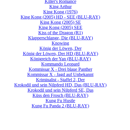
Killer's Romance
King Arthur
King Kong (1976)
King Kong (2005) HD - SEE
(BLU-RAY)
King Kong (2005) SE
King Kong (2005) SEE
Kiss of the Dragon (R1)
Klapperschlange, Die
(BLU-RAY)
Knowing
König der Löwen, Der
König der Löwen, Der HD
(BLU-RAY)
Königreich der Yan
(BLU-RAY)
Kommando Leopard
Kommissar X - Drei blaue Panther
Kommissar X - Jagd auf Unbekannt
Kriminalist - Staffel 2, Der
Krokodil und sein Nilpferd HD, Das
(BLU-RAY)
Krokodil und sein Nilpferd SE, Das
Küss den Frosch
(BLU-RAY)
Kung Fu Hustle
Kung Fu Panda 2
(BLU-RAY)