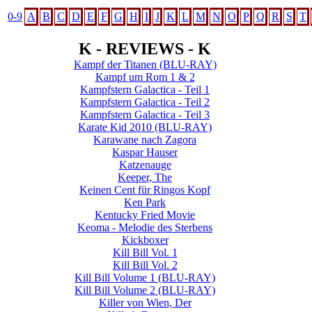
0-9
A
B
C
D
E
F
G
H
I
J
K
L
M
N
O
P
Q
R
S
T
K - REVIEWS - K
Kampf der Titanen
(BLU-RAY)
Kampf um Rom 1 & 2
Kampfstern Galactica - Teil 1
Kampfstern Galactica - Teil 2
Kampfstern Galactica - Teil 3
Karate Kid 2010
(BLU-RAY)
Karawane nach Zagora
Kaspar Hauser
Katzenauge
Keeper, The
Keinen Cent für Ringos Kopf
Ken Park
Kentucky Fried Movie
Keoma - Melodie des Sterbens
Kickboxer
Kill Bill Vol. 1
Kill Bill Vol. 2
Kill Bill Volume 1
(BLU-RAY)
Kill Bill Volume 2
(BLU-RAY)
Killer von Wien, Der