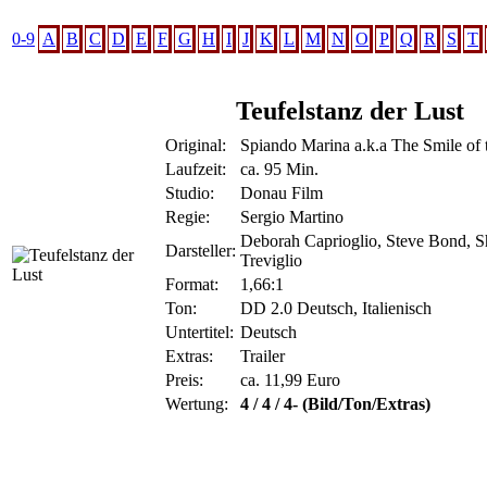
0-9
A
B
C
D
E
F
G
H
I
J
K
L
M
N
O
P
Q
R
S
T
Teufelstanz der Lust
Original:
Spiando Marina a.k.a The Smile of 
Laufzeit:
ca. 95 Min.
Studio:
Donau Film
Regie:
Sergio Martino
Deborah Caprioglio, Steve Bond, 
Darsteller:
Treviglio
Format:
1,66:1
Ton:
DD 2.0 Deutsch, Italienisch
Untertitel:
Deutsch
Extras:
Trailer
Preis:
ca. 11,99 Euro
Wertung:
4 / 4 / 4- (Bild/Ton/Extras)