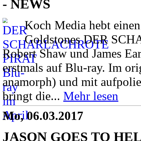
- NEWS
Koch Media hebt einen 
Goldstones DER SC
Robert Shaw und James Earl
erstmals auf Blu-ray. Im or
anamorph) und mit aufpol
bringt die...
Mehr lesen
Mo, 06.03.2017
JASON GOES TO HELL D