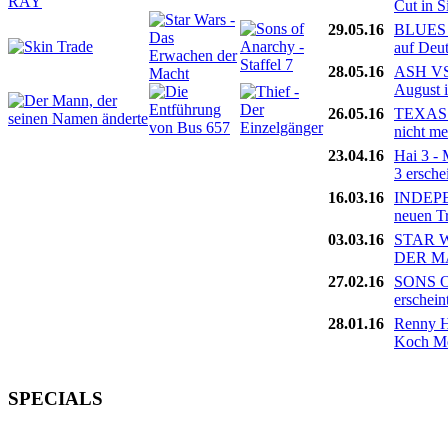
Cut in S
29.05.16
BLUES 
auf Deu
28.05.16
ASH VS
August 
26.05.16
TEXAS
nicht m
23.04.16
Hai 3 
3 ersche
16.03.16
INDEPE
neuen T
03.03.16
STAR 
DER MA
27.02.16
SONS O
erschein
28.01.16
Renny H
Koch M
SPECIALS